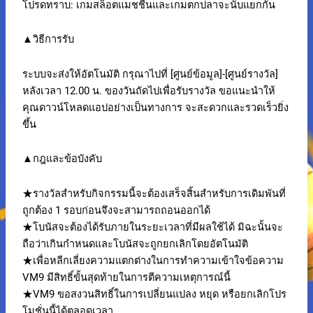
โปรดทราบ: เกมสล็อตแมชชีนและเกมตกปลาจะนับแยกกัน
▲วิธีการรับ
ระบบจะส่งให้อัตโนมัติ กรุณาไปที่ [ศูนย์ข้อมูล]-[ศูนย์รางวัล]
หลังเวลา 12.00 น. ของวันถัดไปเพื่อรับรางวัล ขอแนะนำให้
คุณดาวน์โหลดแอปอย่างเป็นทางการ จะสะดวกและรวดเร็วยิ่ง
ขึ้น
▲กฎและข้อบังคับ
★รางวัลสำหรับกิจกรรมนี้จะต้องเสร็จสิ้นสำหรับการเดิมพันที่
ถูกต้อง 1 รอบก่อนจึงจะสามารถถอนออกได้
★โบนัสจะต้องได้รับภายในระยะเวลาที่มีผลใช้ได้ มิฉะนั้นจะ
ถือว่าเกินกำหนดและโบนัสจะถูกยกเลิกโดยอัตโนมัติ
★เพื่อหลีกเลี่ยงความแตกต่างในการทำความเข้าใจข้อความ
VM9 มีสิทธิ์ขั้นสุดท้ายในการตีความเหตุการณ์นี้
★VM9 ขอสงวนสิทธิ์ในการเปลี่ยนแปลง หยุด หรือยกเลิกโปร
โมชั่นนี้ได้ตลอดเวลา